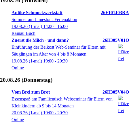
19.08.26
(Mittwoch)
Antike Schmuckwerkstatt
26F101J03RA
Sommer am Limestor - Ferienaktion
19.08.26
(1-mal)
14:00
- 16:00
Rainau Buch
Zuerst die Milch - und dann?
26H305V01O
Einführung der Beikost Web-Seminar für Eltern mit
Säuglingen im Alter von 4 bis 8 Monaten
19.08.26
(1-mal)
19:00
- 20:30
Online
20.08.26
(Donnerstag)
Vom Brei zum Brot
26H305V04O
Essenspaß am Familientisch Webseminar für Eltern von
Kleinkindern ab 9 bis 14 Monaten
20.08.26
(1-mal)
19:00
- 20:30
Online