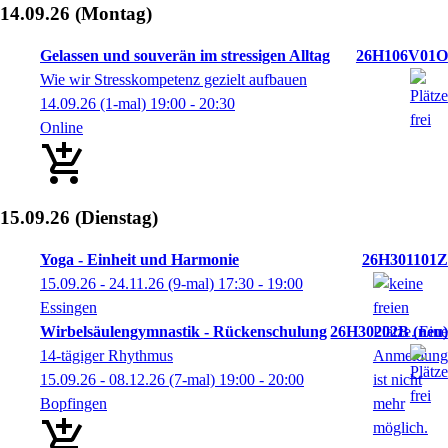
14.09.26
(Montag)
Gelassen und souverän im stressigen Alltag
26H106V01O
Wie wir Stresskompetenz gezielt aufbauen
14.09.26
(1-mal)
19:00
- 20:30
Online
15.09.26
(Dienstag)
Yoga - Einheit und Harmonie
26H301101Z
15.09.26 - 24.11.26
(9-mal)
17:30
- 19:00
Essingen
Wirbelsäulengymnastik - Rückenschulung
26H30202B
neu
14-tägiger Rhythmus
15.09.26 - 08.12.26
(7-mal)
19:00
- 20:00
Bopfingen