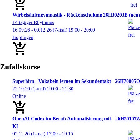
Wirbelsäulengymnastik - Rückenschulung
26H30203B
neu
14-tägiger Rhythmus
16.09.26 - 09.12.26
(7-mal)
19:00
- 20:00
Bopfingen
Zufallskurse
Superhirn - Vokabeln lernen im Sekundentakt
26H70005O
22.10.26
(1-mal)
19:00
- 21:30
Online
OpenAI Codex im Beruf: Automatisierung mit
26H50107Z
KI
05.11.26
(1-mal)
17:00
- 19:15