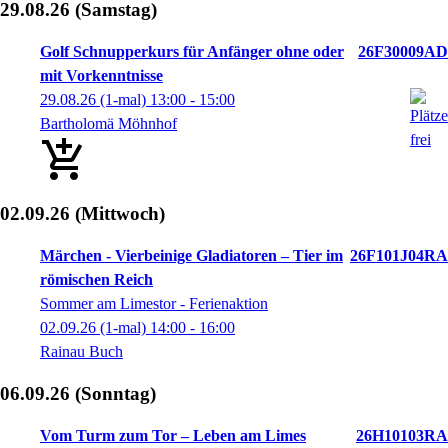
29.08.26
(Samstag)
Golf Schnupperkurs für Anfänger ohne oder
26F30009AD
mit Vorkenntnisse
29.08.26
(1-mal)
13:00
- 15:00
Bartholomä Möhnhof
02.09.26
(Mittwoch)
Märchen - Vierbeinige Gladiatoren – Tier im
26F101J04RA
römischen Reich
Sommer am Limestor - Ferienaktion
02.09.26
(1-mal)
14:00
- 16:00
Rainau Buch
06.09.26
(Sonntag)
Vom Turm zum Tor – Leben am Limes
26H10103RA