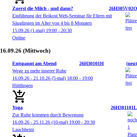
Zuerst die Milch - und dann?
26H305V02O
Einführung der Beikost Web-Seminar für Eltern mit
Säuglingen im Alter von 4 bis 8 Monaten
15.09.26
(1-mal)
19:00
- 20:30
Online
16.09.26
(Mittwoch)
Entspannt am Abend
26H30101H
neu
Wege zu mehr innerer Ruhe
16.09.26 - 21.10.26
(5-mal)
18:00
- 19:00
Hüttlingen
Yoga
26H301101L
Zur Ruhe kommen durch Bewegung
16.09.26 - 25.11.26
(10-mal)
19:00
- 20:30
Lauchheim