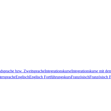
mdsprache bzw. Zweitsprache
Integrationskurse
Integrationskurse mit d
tersprache
Englisch
Englisch Fortführungskurs
Französisch
Französisch 