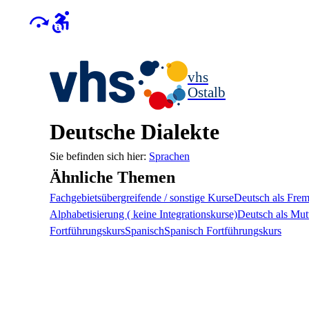
vhs
Ostalb
Deutsche Dialekte
Sprachen
Ähnliche Themen
Fachgebietsübergreifende / sonstige Kurse
Deutsch als Fre
Alphabetisierung ( keine Integrationskurse)
Deutsch als Mut
Fortführungskurs
Spanisch
Spanisch Fortführungskurs