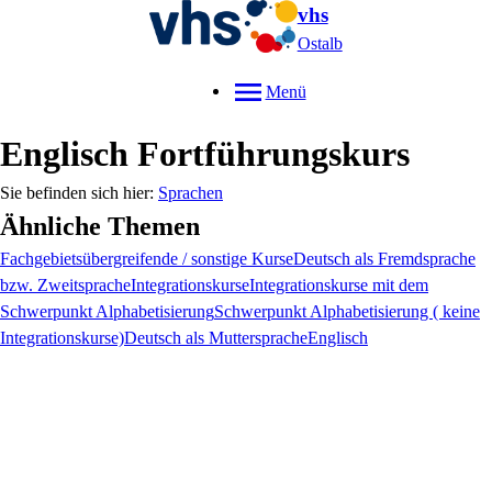
vhs
Ostalb
Menü
Englisch Fortführungskurs
Sprachen
Ähnliche Themen
Fachgebietsübergreifende / sonstige Kurse
Deutsch als Fremdsprache
bzw. Zweitsprache
Integrationskurse
Integrationskurse mit dem
Schwerpunkt Alphabetisierung
Schwerpunkt Alphabetisierung ( keine
Integrationskurse)
Deutsch als Muttersprache
Englisch