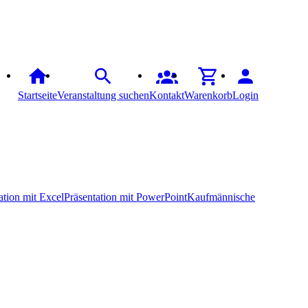
Startseite
Veranstaltung suchen
Kontakt
Warenkorb
Login
ation mit Excel
Präsentation mit PowerPoint
Kaufmännische