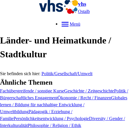
vhs
Ostalb
Menü
Länder- und Heimatkunde /
Stadtkultur
Politik/Gesellschaft/Umwelt
Ähnliche Themen
Fachübergreifende / sonstige Kurse
Geschichte / Zeitgeschichte
Politik /
Bürgerschaftliches Engagement
Ökonomie / Recht / Finanzen
Globales
lernen / Bildung für nachhaltige Entwicklung /
Umweltbildung
Pädagogik / Erziehung /
Familie
Persönlichkeitsentwicklung / Psychologie
Diversity / Gender /
Interkulturalität
Philosophie / Religion / Ethik