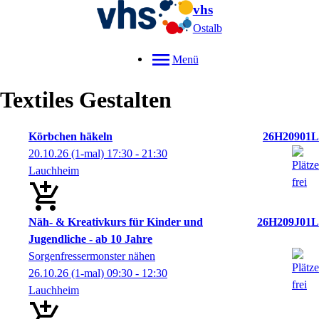
vhs
Ostalb
Menü
Textiles Gestalten
Körbchen häkeln
26H20901L
20.10.26
(1-mal)
17:30
- 21:30
Lauchheim
Näh- & Kreativkurs für Kinder und
26H209J01L
Jugendliche - ab 10 Jahre
Sorgenfressermonster nähen
26.10.26
(1-mal)
09:30
- 12:30
Lauchheim